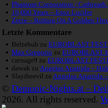
Phantom Corporation / Catbreat
10,000 Years – Esox Lucifer
Zerre – Rotting On A Golden Thr
Letzte Kommentare
Belzebub
zu
EUROBLAST FESTIV
Max Gregorio
zu
EUROBLAST FE
carnage9
zu
EUROBLAST FESTIV
dawak
zu
Angelus Apatrida – Hid
Slaytheevil
zu
Angelus Apatrida 
©
Demonic-Nights.at – De
2026. All rights reserved.
W