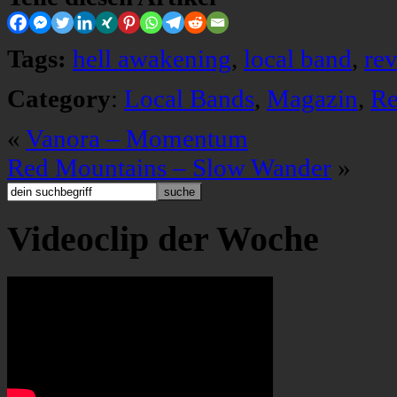
Tags:
hell awakening
,
local band
,
re
Category
:
Local Bands
,
Magazin
,
Re
«
Vanora – Momentum
Red Mountains – Slow Wander
»
Videoclip der Woche