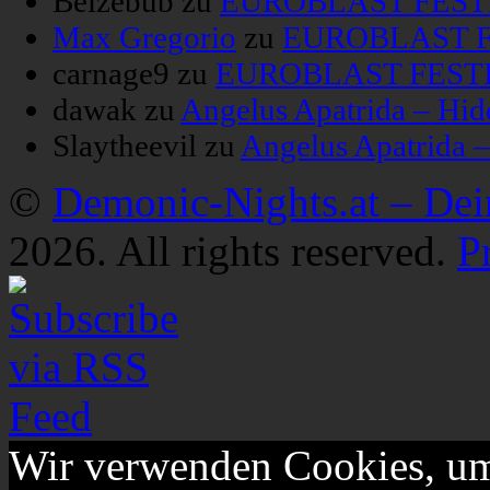
Belzebub
zu
EUROBLAST FESTIV
Max Gregorio
zu
EUROBLAST FE
carnage9
zu
EUROBLAST FESTIV
dawak
zu
Angelus Apatrida – Hid
Slaytheevil
zu
Angelus Apatrida 
©
Demonic-Nights.at – De
2026. All rights reserved.
P
Wir verwenden Cookies, um