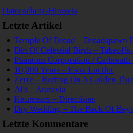
Datenschutz-Hinweis
Letzte Artikel
Temple Of Dread – Dreadspawn 
Din Of Celestial Birds – Takeoff
Phantom Corporation / Catbreat
10,000 Years – Esox Lucifer
Zerre – Rotting On A Golden Thr
Allt – Ataraxia
Knumears – Directions
Dry Wedding – The Back Of Bey
Letzte Kommentare