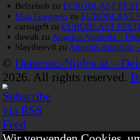
Belzebub
zu
EUROBLAST FESTIV
Max Gregorio
zu
EUROBLAST FE
carnage9
zu
EUROBLAST FESTIV
dawak
zu
Angelus Apatrida – Hid
Slaytheevil
zu
Angelus Apatrida 
©
Demonic-Nights.at – De
2026. All rights reserved.
B
Wir verwenden Cookies, um