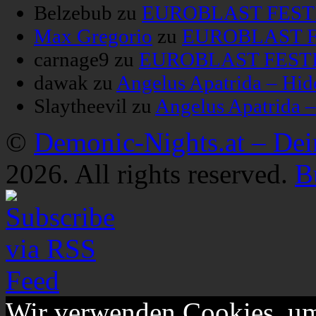
Belzebub
zu
EUROBLAST FESTIV
Max Gregorio
zu
EUROBLAST FE
carnage9
zu
EUROBLAST FESTIV
dawak
zu
Angelus Apatrida – Hid
Slaytheevil
zu
Angelus Apatrida 
©
Demonic-Nights.at – De
2026. All rights reserved.
B
Wir verwenden Cookies, um