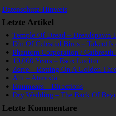
Datenschutz-Hinweis
Letzte Artikel
Temple Of Dread – Dreadspawn 
Din Of Celestial Birds – Takeoff
Phantom Corporation / Catbreat
10,000 Years – Esox Lucifer
Zerre – Rotting On A Golden Thr
Allt – Ataraxia
Knumears – Directions
Dry Wedding – The Back Of Bey
Letzte Kommentare