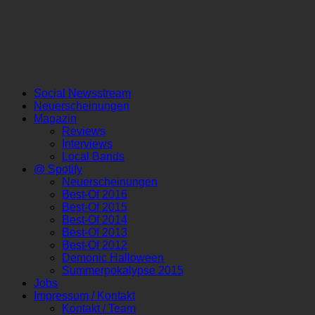
Social Newsstream
Neuerscheinungen
Magazin
Reviews
Interviews
Local Bands
@ Spotify
Neuerscheinungen
Best-Of 2016
Best-Of 2015
Best-Of 2014
Best-Of 2013
Best-Of 2012
Demonic Halloween
Summerpokalypse 2015
Jobs
Impressum / Kontakt
Kontakt / Team