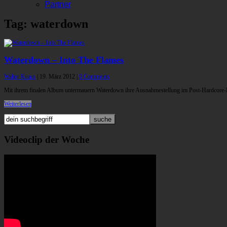
Partner
Tag: waterdown
Waterdown – Into The Flames
Walter Kraus
|
19. März 2012
|
0 Comments
Mit ihrem finalen Album untermauern Waterdown ihre Ausnahmestellung im Post-Hardcore-Fel
Weiterlesen
Videoclip der Woche