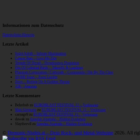
Informationen zum Datenschutz
Datenschutz-Hinweis
Letzte Artikel
Spirit Adrift – Infinite Illumination
Cancer Bats – Give Me Dirt
Temple Of Dread – Dreadspawn Dominion
Din Of Celestial Birds – Takeoffs & Landings
Phantom Corporation / Catbreath – Commando / Die By The Claw
10,000 Years – Esox Lucifer
Zerre – Rotting On A Golden Throne
Allt – Ataraxia
Letzte Kommentare
Belzebub
zu
EUROBLAST FESTIVAL 11 – Verlosung
Max Gregorio
zu
EUROBLAST FESTIVAL 11 – Verlosung
carnage9
zu
EUROBLAST FESTIVAL 11 – Verlosung
dawak
zu
Angelus Apatrida – Hidden Evolution
Slaytheevil
zu
Angelus Apatrida – Hidden Evolution
©
Demonic-Nights.at – Dein Rock- und Metal-Webzine
2026. All rig