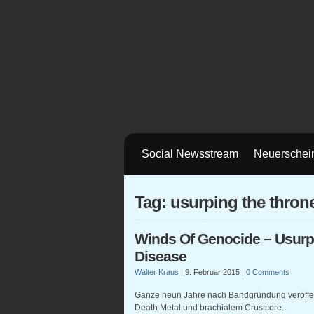
Social Newsstream
Neuerschei
Tag: usurping the thron
Winds Of Genocide – Usurp
Disease
Walter Kraus
|
9. Februar 2015
|
0 Comments
Ganze neun Jahre nach Bandgründung veröffen
Death Metal und brachialem Crustcore.