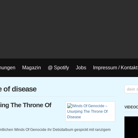
nungen
Magazin
@ Spotify
Jobs
Impressum / Kontakt
e of disease
ing The Throne Of
VIDEO
tlichen Winds Of Genocide ihr Debütalbum gespickt mit ranzigem