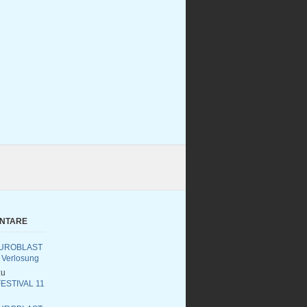
ENTARE
UROBLAST
 Verlosung
u
ESTIVAL 11