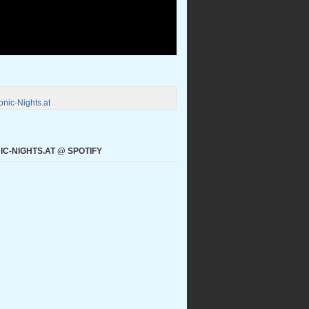
nic-Nights.at
C-NIGHTS.AT @ SPOTIFY