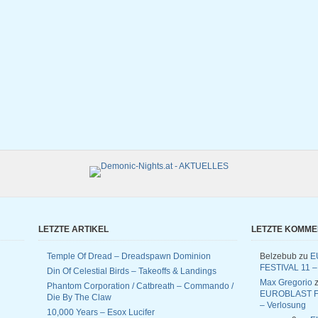
LETZTE ARTIKEL
LETZTE KOMM
Temple Of Dread – Dreadspawn Dominion
Belzebub
zu
E
FESTIVAL 11 –
Din Of Celestial Birds – Takeoffs & Landings
Max Gregorio
z
Phantom Corporation / Catbreath – Commando /
EUROBLAST F
Die By The Claw
– Verlosung
10,000 Years – Esox Lucifer