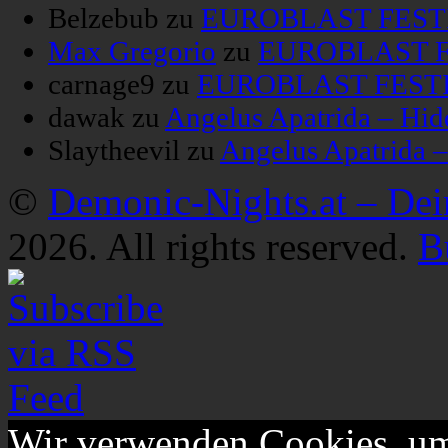
Belzebub
zu
EUROBLAST FESTIV
Max Gregorio
zu
EUROBLAST FE
carnage9
zu
EUROBLAST FESTIV
dawak
zu
Angelus Apatrida – Hid
Slaytheevil
zu
Angelus Apatrida 
©
Demonic-Nights.at – De
2026. All rights reserved.
B
Wir verwenden Cookies, um