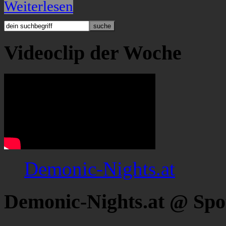
Weiterlesen
Videoclip der Woche
Demonic-Nights.at
Demonic-Nights.at @ Spo