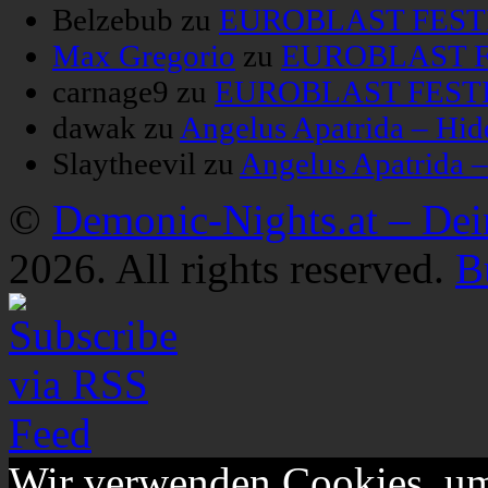
Belzebub
zu
EUROBLAST FESTIV
Max Gregorio
zu
EUROBLAST FE
carnage9
zu
EUROBLAST FESTIV
dawak
zu
Angelus Apatrida – Hid
Slaytheevil
zu
Angelus Apatrida 
©
Demonic-Nights.at – De
2026. All rights reserved.
B
Wir verwenden Cookies, um