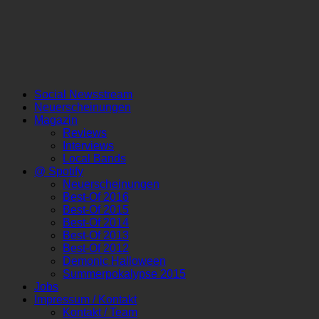
Social Newsstream
Neuerscheinungen
Magazin
Reviews
Interviews
Local Bands
@ Spotify
Neuerscheinungen
Best-Of 2016
Best-Of 2015
Best-Of 2014
Best-Of 2013
Best-Of 2012
Demonic Halloween
Summerpokalypse 2015
Jobs
Impressum / Kontakt
Kontakt / Team