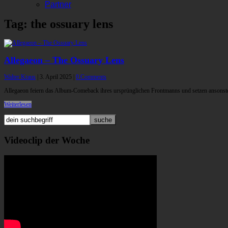
Partner
Tag: the ossuary lens
Allegaeon – The Ossuary Lens
Walter Kraus
|
3. April 2025
|
0 Comments
Allegaeon feiern das Album-Comeback ihres ursprünglichen Frontmanns und setzen ansonste
Weiterlesen
Videoclip der Woche