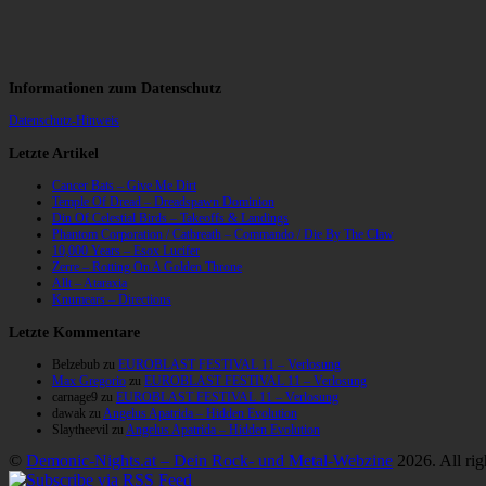
Informationen zum Datenschutz
Datenschutz-Hinweis
Letzte Artikel
Cancer Bats – Give Me Dirt
Temple Of Dread – Dreadspawn Dominion
Din Of Celestial Birds – Takeoffs & Landings
Phantom Corporation / Catbreath – Commando / Die By The Claw
10,000 Years – Esox Lucifer
Zerre – Rotting On A Golden Throne
Allt – Ataraxia
Knumears – Directions
Letzte Kommentare
Belzebub
zu
EUROBLAST FESTIVAL 11 – Verlosung
Max Gregorio
zu
EUROBLAST FESTIVAL 11 – Verlosung
carnage9
zu
EUROBLAST FESTIVAL 11 – Verlosung
dawak
zu
Angelus Apatrida – Hidden Evolution
Slaytheevil
zu
Angelus Apatrida – Hidden Evolution
©
Demonic-Nights.at – Dein Rock- und Metal-Webzine
2026. All rig