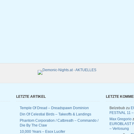
LETZTE ARTIKEL
LETZTE KOMM
Temple Of Dread – Dreadspawn Dominion
Belzebub
zu
E
FESTIVAL 11 –
Din Of Celestial Birds – Takeoffs & Landings
Max Gregorio
z
Phantom Corporation / Catbreath – Commando /
EUROBLAST F
Die By The Claw
– Verlosung
10,000 Years – Esox Lucifer