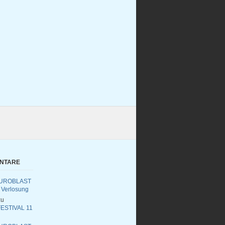
ENTARE
UROBLAST
 Verlosung
u
ESTIVAL 11