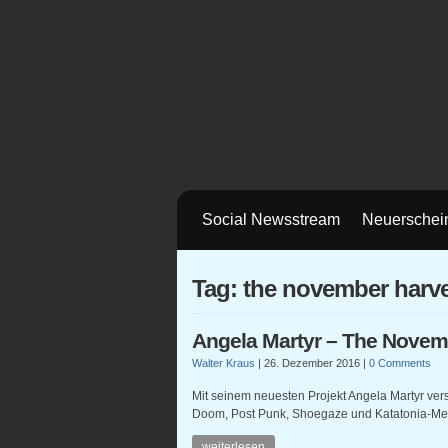
Social Newsstream
Neuerschei
Tag: the november harv
Angela Martyr – The Novem
Walter Kraus
|
26. Dezember 2016
|
0 Comments
Mit seinem neuesten Projekt Angela Martyr ver
Doom, Post Punk, Shoegaze und Katatonia-Met
weiterlesen