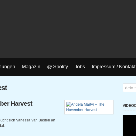
nungen
Magazin
@ Spotify
Jobs
Impressum / Kontakt
est
ber Harvest
VIDEO
sucht sich Vanessa Van Basten an
al.