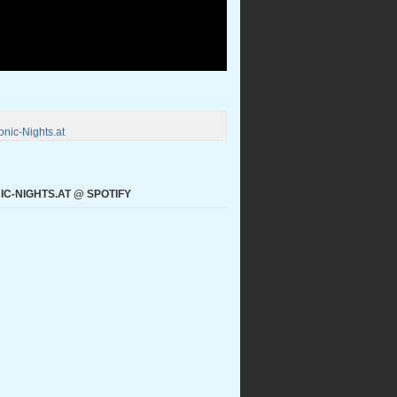
nic-Nights.at
C-NIGHTS.AT @ SPOTIFY