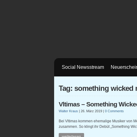
Social Newsstream
Neuerschei
Tag: something wicked 
Vltimas – Something Wicke
Walter Kraus
|
26. März 2019
|
0 Comments
Bei Vltimas kommen ehemalige Musiker von M
zusammen. So klingt ihr Debüt „Something Wic
weiterlesen