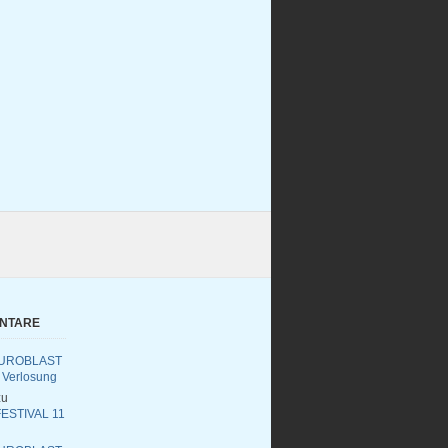
ENTARE
UROBLAST
 Verlosung
u
ESTIVAL 11