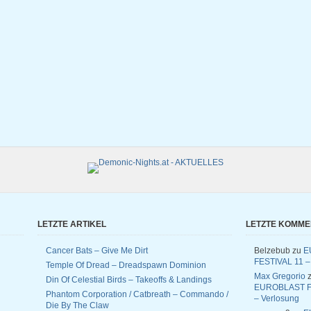
LETZTE ARTIKEL
LETZTE KOMM
Cancer Bats – Give Me Dirt
Belzebub
zu
E
FESTIVAL 11 –
Temple Of Dread – Dreadspawn Dominion
Max Gregorio
z
Din Of Celestial Birds – Takeoffs & Landings
EUROBLAST F
Phantom Corporation / Catbreath – Commando /
– Verlosung
Die By The Claw