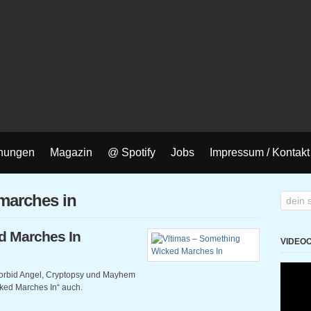
nungen
Magazin
@ Spotify
Jobs
Impressum / Kontakt
marches in
d Marches In
VIDEO
orbid Angel, Cryptopsy und Mayhem
ked Marches In“ auch.