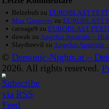
Letzte Kommentare
Belzebub
zu
EUROBLAST FESTIV
Max Gregorio
zu
EUROBLAST FE
carnage9
zu
EUROBLAST FESTIV
dawak
zu
Angelus Apatrida – Hid
Slaytheevil
zu
Angelus Apatrida 
©
Demonic-Nights.at – De
2026. All rights reserved.
P