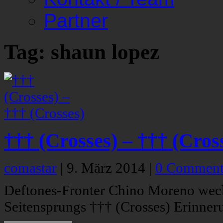
Partner
Tag: shaun lopez
††† (Crosses) – ††† (Cros
comastar
|
9. März 2014
|
0 Comment
Deftones-Fronter Chino Moreno weck
Seitensprungs ††† (Crosses) Erinner