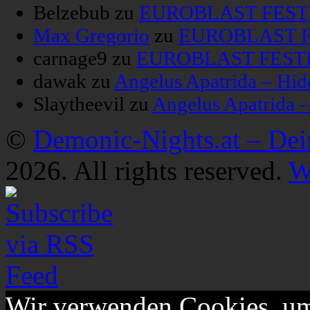
Belzebub
zu
EUROBLAST FESTIV
Max Gregorio
zu
EUROBLAST FE
carnage9
zu
EUROBLAST FESTIV
dawak
zu
Angelus Apatrida – Hid
Slaytheevil
zu
Angelus Apatrida 
©
Demonic-Nights.at – De
2026. All rights reserved.
W
Wir verwenden Cookies, um