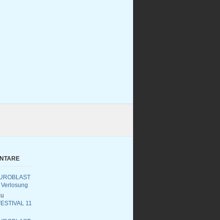
ENTARE
UROBLAST
 Verlosung
u
ESTIVAL 11