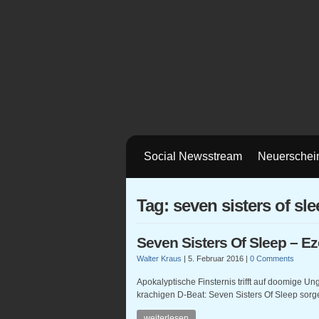
Social Newsstream
Neuerschei
Tag: seven sisters of sl
Seven Sisters Of Sleep – Ez
Walter Kraus
|
5. Februar 2016
|
0 Comments
Apokalyptische Finsternis trifft auf doomige U
krachigen D-Beat: Seven Sisters Of Sleep sorg
weiterlesen