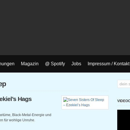
nungen
Magazin
@ Spotify
Jobs
Impressum / Kontakt
eep
ekiel’s Hags
VIDEO
ngetüme, Black-Metal-Energie und
en für wohlige Unruhe.