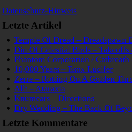
Datenschutz-Hinweis
Letzte Artikel
Temple Of Dread – Dreadspawn 
Din Of Celestial Birds – Takeoff
Phantom Corporation / Catbreat
10,000 Years – Esox Lucifer
Zerre – Rotting On A Golden Thr
Allt – Ataraxia
Knumears – Directions
Dry Wedding – The Back Of Bey
Letzte Kommentare