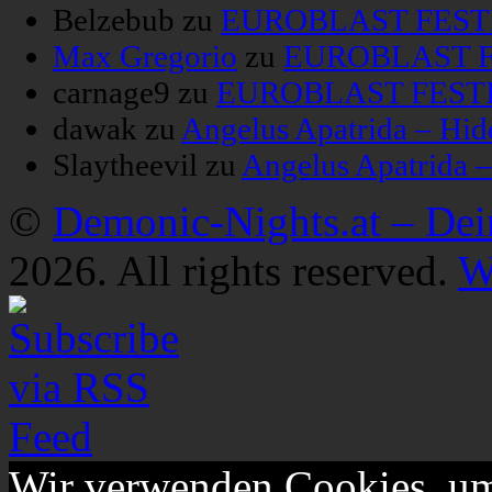
Belzebub
zu
EUROBLAST FESTIV
Max Gregorio
zu
EUROBLAST FE
carnage9
zu
EUROBLAST FESTIV
dawak
zu
Angelus Apatrida – Hid
Slaytheevil
zu
Angelus Apatrida 
©
Demonic-Nights.at – De
2026. All rights reserved.
W
Wir verwenden Cookies, um