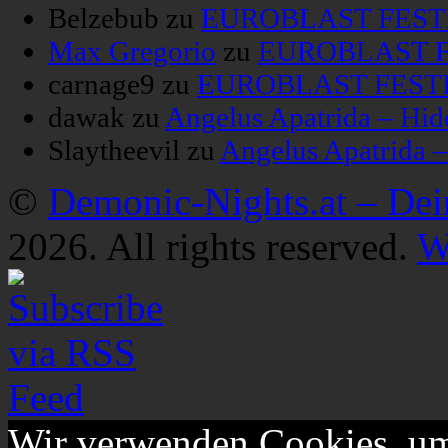
Belzebub
zu
EUROBLAST FESTIV
Max Gregorio
zu
EUROBLAST FE
carnage9
zu
EUROBLAST FESTIV
dawak
zu
Angelus Apatrida – Hid
Slaytheevil
zu
Angelus Apatrida 
©
Demonic-Nights.at – De
2026. All rights reserved.
W
Wir verwenden Cookies, um