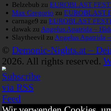
Belzebub
zu
EUROBLAST FESTIV
Max Gregorio
zu
EUROBLAST FE
carnage9
zu
EUROBLAST FESTIV
dawak
zu
Angelus Apatrida – Hid
Slaytheevil
zu
Angelus Apatrida 
©
Demonic-Nights.at – De
2026. All rights reserved.
W
Wir verwenden Cookies, um