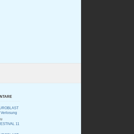
ENTARE
UROBLAST
 Verlosung
u
ESTIVAL 11