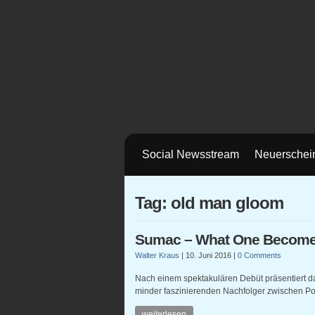
Social Newsstream
Neuerschei
Tag: old man gloom
Sumac – What One Becom
Walter Kraus
|
10. Juni 2016
|
0 Comments
Nach einem spektakulären Debüt präsentiert da
minder faszinierenden Nachfolger zwischen P
weiterlesen