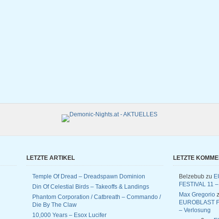
LETZTE ARTIKEL
LETZTE KOMM
Temple Of Dread – Dreadspawn Dominion
Belzebub
zu
E
FESTIVAL 11 –
Din Of Celestial Birds – Takeoffs & Landings
Max Gregorio
z
Phantom Corporation / Catbreath – Commando /
EUROBLAST F
Die By The Claw
– Verlosung
10,000 Years – Esox Lucifer