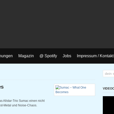
nungen
Magazin
@ Spotify
Jobs
Impressum / Kontakt
es
VIDEO
s Allstar-Trio Sumac einen nicht
ost-Metal und Noise-Chaos.