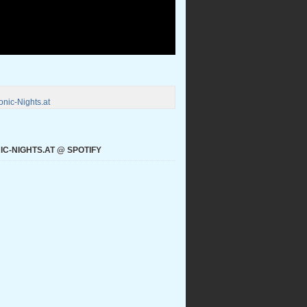
nic-Nights.at
C-NIGHTS.AT @ SPOTIFY