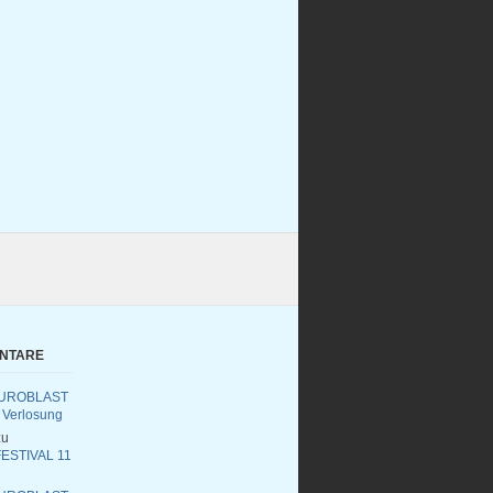
ENTARE
UROBLAST
 Verlosung
u
ESTIVAL 11