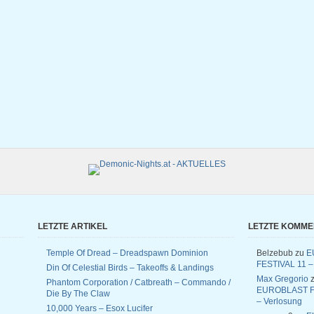
LETZTE ARTIKEL
LETZTE KOMM
Temple Of Dread – Dreadspawn Dominion
Belzebub
zu
E
FESTIVAL 11 –
Din Of Celestial Birds – Takeoffs & Landings
Max Gregorio
z
Phantom Corporation / Catbreath – Commando /
EUROBLAST F
Die By The Claw
– Verlosung
10,000 Years – Esox Lucifer