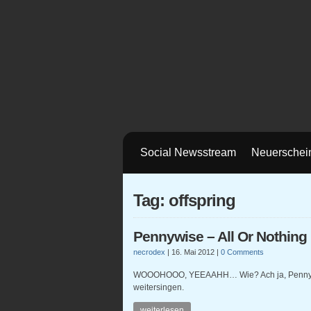
Social Newsstream
Neuerschei
Tag: offspring
Pennywise – All Or Nothing
necrodex
|
16. Mai 2012
|
0 Comments
WOOOHOOO, YEEAAHH… Wie? Ach ja, Pennywi
weitersingen.
weiterlesen