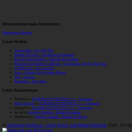
Informationen zum Datenschutz
Datenschutz-Hinweis
Letzte Artikel
Cancer Bats – Give Me Dirt
Temple Of Dread – Dreadspawn Dominion
Din Of Celestial Birds – Takeoffs & Landings
Phantom Corporation / Catbreath – Commando / Die By The Claw
10,000 Years – Esox Lucifer
Zerre – Rotting On A Golden Throne
Allt – Ataraxia
Knumears – Directions
Letzte Kommentare
Belzebub
zu
EUROBLAST FESTIVAL 11 – Verlosung
Max Gregorio
zu
EUROBLAST FESTIVAL 11 – Verlosung
carnage9
zu
EUROBLAST FESTIVAL 11 – Verlosung
dawak
zu
Angelus Apatrida – Hidden Evolution
Slaytheevil
zu
Angelus Apatrida – Hidden Evolution
©
Demonic-Nights.at – Dein Rock- und Metal-Webzine
2026. All rig