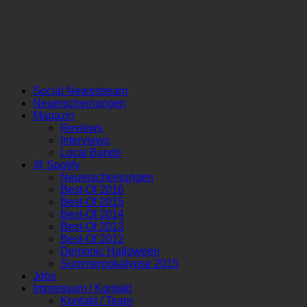
Social Newsstream
Neuerscheinungen
Magazin
Reviews
Interviews
Local Bands
@ Spotify
Neuerscheinungen
Best-Of 2016
Best-Of 2015
Best-Of 2014
Best-Of 2013
Best-Of 2012
Demonic Halloween
Summerpokalypse 2015
Jobs
Impressum / Kontakt
Kontakt / Team