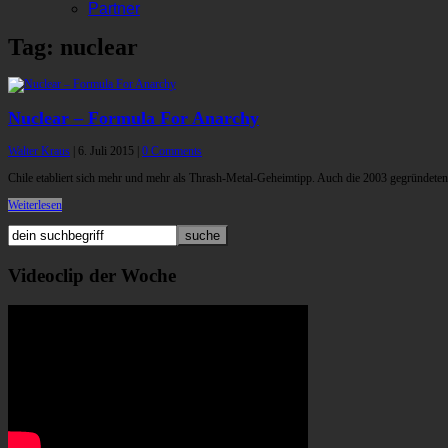
Partner
Tag: nuclear
Nuclear – Formula For Anarchy
Walter Kraus
|
6. Juli 2015
|
0 Comments
Chile etabliert sich mehr und mehr als Thrash-Metal-Geheimtipp. Auch die 2003 gegründe
Weiterlesen
Videoclip der Woche