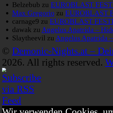
Belzebub
zu
EUROBLAST FESTIV
Max Gregorio
zu
EUROBLAST FE
carnage9
zu
EUROBLAST FESTIV
dawak
zu
Angelus Apatrida – Hid
Slaytheevil
zu
Angelus Apatrida 
©
Demonic-Nights.at – De
2026. All rights reserved.
W
Wir verwenden Cookies, um