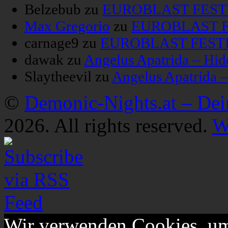
Belzebub
zu
EUROBLAST FESTIV
Max Gregorio
zu
EUROBLAST FE
carnage9
zu
EUROBLAST FESTIV
dawak
zu
Angelus Apatrida – Hid
Slaytheevil
zu
Angelus Apatrida 
©
Demonic-Nights.at – De
2026. All rights reserved.
W
Wir verwenden Cookies, um