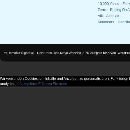
10,000 Years – Esox
Zerre – Rotting On 
Allt – Ataraxia
Knumears – Directi
©
Demonic-Nights.at – Dein Rock- und Metal-Webzine
2026. All rights reserved.
WordPre
Wir verwenden Cookies, um Inhalte und Anzeigen zu personalisieren, Funktionen f
analysieren.
Akzeptieren
Erfahren Sie mehr