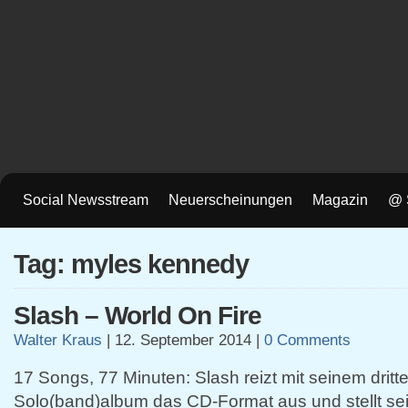
Social Newsstream
Neuerscheinungen
Magazin
@ 
Tag: myles kennedy
Slash – World On Fire
Walter Kraus
|
12. September 2014
|
0 Comments
17 Songs, 77 Minuten: Slash reizt mit seinem dritt
Solo(band)album das CD-Format aus und stellt sei