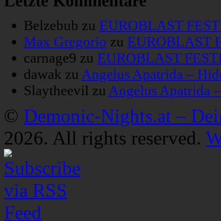
Letzte Kommentare
Belzebub
zu
EUROBLAST FESTIV
Max Gregorio
zu
EUROBLAST FE
carnage9
zu
EUROBLAST FESTIV
dawak
zu
Angelus Apatrida – Hid
Slaytheevil
zu
Angelus Apatrida 
©
Demonic-Nights.at – De
2026. All rights reserved.
W