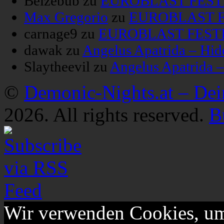
Belzebub
zu
EUROBLAST FESTIV
Max Gregorio
zu
EUROBLAST FE
carnage9
zu
EUROBLAST FESTIV
dawak
zu
Angelus Apatrida – Hid
Slaytheevil
zu
Angelus Apatrida 
©
Demonic-Nights.at – De
2026. All rights reserved.
B
Wir verwenden Cookies, um