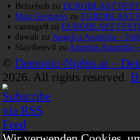
Belzebub
zu
EUROBLAST FESTIV
Max Gregorio
zu
EUROBLAST FE
carnage9
zu
EUROBLAST FESTIV
dawak
zu
Angelus Apatrida – Hid
Slaytheevil
zu
Angelus Apatrida 
©
Demonic-Nights.at – De
2026. All rights reserved.
B
Wir verwenden Cookies, um