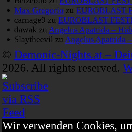
Belzebub
zu
EUROBLAST FESTIV
Max Gregorio
zu
EUROBLAST FE
carnage9
zu
EUROBLAST FESTIV
dawak
zu
Angelus Apatrida – Hid
Slaytheevil
zu
Angelus Apatrida 
©
Demonic-Nights.at – De
2026. All rights reserved.
W
Wir verwenden Cookies, um