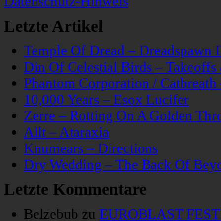
Datenschutz-Hinweis
Letzte Artikel
Temple Of Dread – Dreadspawn 
Din Of Celestial Birds – Takeoff
Phantom Corporation / Catbreat
10,000 Years – Esox Lucifer
Zerre – Rotting On A Golden Thr
Allt – Ataraxia
Knumears – Directions
Dry Wedding – The Back Of Bey
Letzte Kommentare
Belzebub
zu
EUROBLAST FESTIV