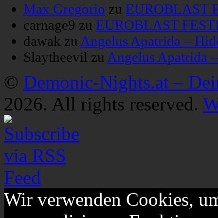
Max Gregorio
zu
EUROBLAST FE
carnage9
zu
EUROBLAST FESTIV
dawak
zu
Angelus Apatrida – Hid
Slaytheevil
zu
Angelus Apatrida 
©
Demonic-Nights.at – De
2026. All rights reserved.
W
Wir verwenden Cookies, um