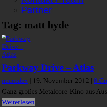
Partner
Tag: matt hyde
Parkway Drive – Atlas
necrodex
|
19. November 2012
|
0 C
Ganz großes Metalcore-Kino aus Aust
Weiterlesen