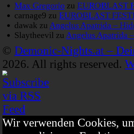
Max Gregorio
zu
EUROBLAST FE
carnage9
zu
EUROBLAST FESTIV
dawak
zu
Angelus Apatrida – Hid
Slaytheevil
zu
Angelus Apatrida 
©
Demonic-Nights.at – De
2026. All rights reserved.
W
Wir verwenden Cookies, um