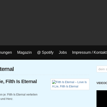
nungen
Magazin
@ Spotify
Jobs
Impressum / Kontakt
eternal
e, Filth Is Eternal
VIDEO
 je: Filth Is Eternal verteilen
n und Herz.