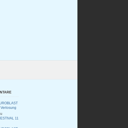
ENTARE
UROBLAST
 Verlosung
u
ESTIVAL 11