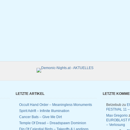
LETZTE ARTIKEL
LETZTE KOMM
Occult Hand Order – Meaningless Monuments
Belzebub
zu
E
FESTIVAL 11 –
Spirit Adrift – Infinite Illumination
Max Gregorio
z
Cancer Bats – Give Me Dirt
EUROBLAST F
Temple Of Dread – Dreadspawn Dominion
– Verlosung
Din Of Celestial Birds – Takeoffs & Landings