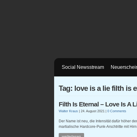
Social Newsstream
Neuerschei
Tag: love is a lie filth is 
Filth Is Eternal – Love Is A Li
Walter Kraus
|
24. August 2021
|
0 Comments
Der Name ist neu, die Intensität dafür höher denn
martialische Hardcore-Punk-Arschtritte mit Hir
weiterlesen