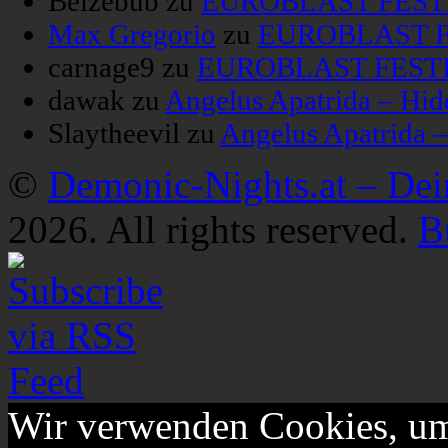
Belzebub
zu
EUROBLAST FESTIV
Max Gregorio
zu
EUROBLAST FE
carnage9
zu
EUROBLAST FESTIV
dawak
zu
Angelus Apatrida – Hid
Slaytheevil
zu
Angelus Apatrida 
©
Demonic-Nights.at – De
2026. All rights reserved.
B
Wir verwenden Cookies, um