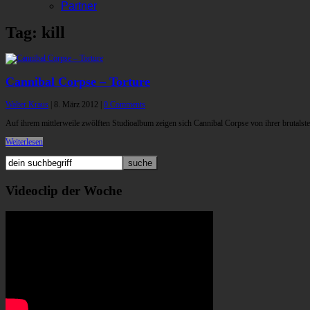
Partner
Tag: kill
Cannibal Corpse – Torture
Walter Kraus
|
8. März 2012
|
0 Comments
Auf ihrem mittlerweile zwölften Studioalbum zeigen sich Cannibal Corpse von ihrer brutalste
Weiterlesen
Videoclip der Woche