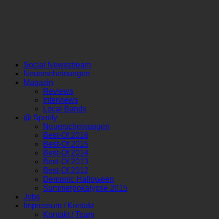
Social Newsstream
Neuerscheinungen
Magazin
Reviews
Interviews
Local Bands
@ Spotify
Neuerscheinungen
Best-Of 2016
Best-Of 2015
Best-Of 2014
Best-Of 2013
Best-Of 2012
Demonic Halloween
Summerpokalypse 2015
Jobs
Impressum / Kontakt
Kontakt / Team