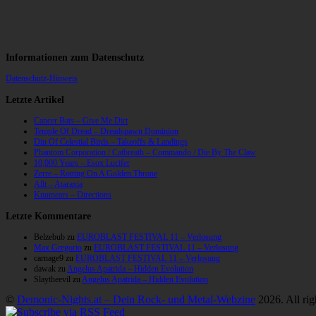
Informationen zum Datenschutz
Datenschutz-Hinweis
Letzte Artikel
Cancer Bats – Give Me Dirt
Temple Of Dread – Dreadspawn Dominion
Din Of Celestial Birds – Takeoffs & Landings
Phantom Corporation / Catbreath – Commando / Die By The Claw
10,000 Years – Esox Lucifer
Zerre – Rotting On A Golden Throne
Allt – Ataraxia
Knumears – Directions
Letzte Kommentare
Belzebub
zu
EUROBLAST FESTIVAL 11 – Verlosung
Max Gregorio
zu
EUROBLAST FESTIVAL 11 – Verlosung
carnage9
zu
EUROBLAST FESTIVAL 11 – Verlosung
dawak
zu
Angelus Apatrida – Hidden Evolution
Slaytheevil
zu
Angelus Apatrida – Hidden Evolution
©
Demonic-Nights.at – Dein Rock- und Metal-Webzine
2026. All rig