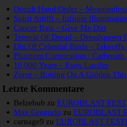
Occult Hand Order – Meaningle
Spirit Adrift – Infinite Illuminatio
Cancer Bats – Give Me Dirt
Temple Of Dread – Dreadspawn 
Din Of Celestial Birds – Takeoff
Phantom Corporation / Catbreat
10,000 Years – Esox Lucifer
Zerre – Rotting On A Golden Thr
Letzte Kommentare
Belzebub
zu
EUROBLAST FESTIV
Max Gregorio
zu
EUROBLAST FE
carnage9
zu
EUROBLAST FESTIV