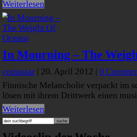
Weiterlesen
In Mourning – The Weigh
comastar
|
20. April 2012
|
0 Commen
Finnische Melancholie verpackt im
lösen mit ihrem Drittwerk einen musi
Weiterlesen