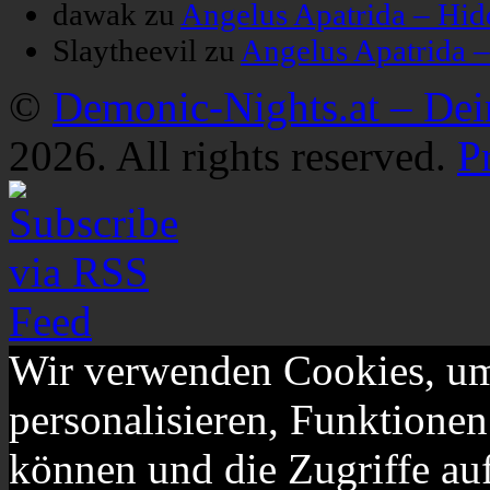
dawak
zu
Angelus Apatrida – Hid
Slaytheevil
zu
Angelus Apatrida 
©
Demonic-Nights.at – De
2026. All rights reserved.
P
Wir verwenden Cookies, um
personalisieren, Funktionen
können und die Zugriffe au