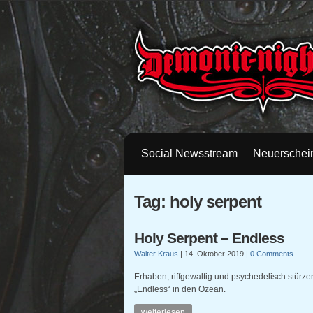
Social Newsstream
Neuerschei
Tag: holy serpent
Holy Serpent – Endless
Walter Kraus
|
14. Oktober 2019
|
0 Comments
Erhaben, riffgewaltig und psychedelisch stürze
„Endless“ in den Ozean.
weiterlesen