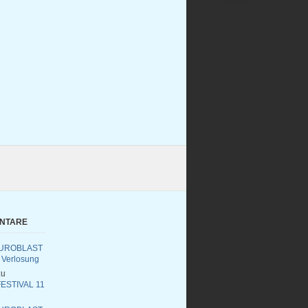
ENTARE
UROBLAST
 Verlosung
u
ESTIVAL 11