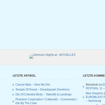
LETZTE ARTIKEL
LETZTE KOMM
Cancer Bats – Give Me Dirt
Belzebub
zu
E
FESTIVAL 11 –
Temple Of Dread – Dreadspawn Dominion
Max Gregorio
z
Din Of Celestial Birds – Takeoffs & Landings
EUROBLAST F
Phantom Corporation / Catbreath – Commando /
– Verlosung
Die By The Claw