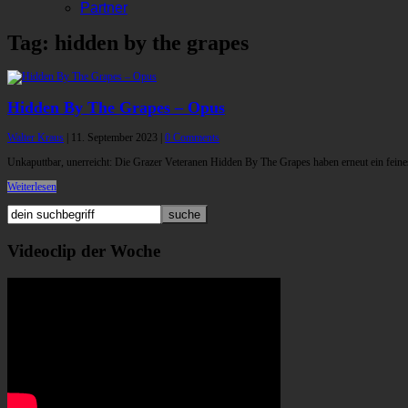
Partner
Tag: hidden by the grapes
Hidden By The Grapes – Opus
Walter Kraus
|
11. September 2023
|
0 Comments
Unkaputtbar, unerreicht: Die Grazer Veteranen Hidden By The Grapes haben erneut ein fein
Weiterlesen
Videoclip der Woche