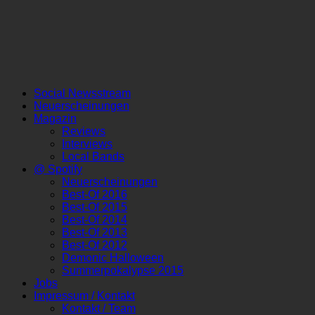
Social Newsstream
Neuerscheinungen
Magazin
Reviews
Interviews
Local Bands
@ Spotify
Neuerscheinungen
Best-Of 2016
Best-Of 2015
Best-Of 2014
Best-Of 2013
Best-Of 2012
Demonic Halloween
Summerpokalypse 2015
Jobs
Impressum / Kontakt
Kontakt / Team