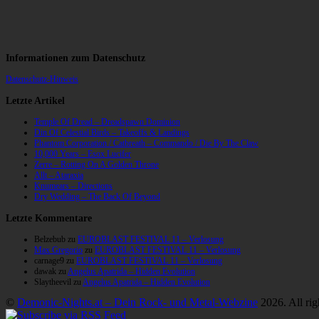
Informationen zum Datenschutz
Datenschutz-Hinweis
Letzte Artikel
Temple Of Dread – Dreadspawn Dominion
Din Of Celestial Birds – Takeoffs & Landings
Phantom Corporation / Catbreath – Commando / Die By The Claw
10,000 Years – Esox Lucifer
Zerre – Rotting On A Golden Throne
Allt – Ataraxia
Knumears – Directions
Dry Wedding – The Back Of Beyond
Letzte Kommentare
Belzebub
zu
EUROBLAST FESTIVAL 11 – Verlosung
Max Gregorio
zu
EUROBLAST FESTIVAL 11 – Verlosung
carnage9
zu
EUROBLAST FESTIVAL 11 – Verlosung
dawak
zu
Angelus Apatrida – Hidden Evolution
Slaytheevil
zu
Angelus Apatrida – Hidden Evolution
©
Demonic-Nights.at – Dein Rock- und Metal-Webzine
2026. All rig