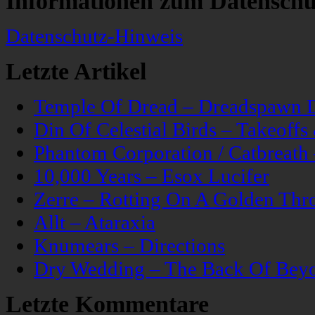
Informationen zum Datenschu
Datenschutz-Hinweis
Letzte Artikel
Temple Of Dread – Dreadspawn 
Din Of Celestial Birds – Takeoff
Phantom Corporation / Catbreat
10,000 Years – Esox Lucifer
Zerre – Rotting On A Golden Thr
Allt – Ataraxia
Knumears – Directions
Dry Wedding – The Back Of Bey
Letzte Kommentare