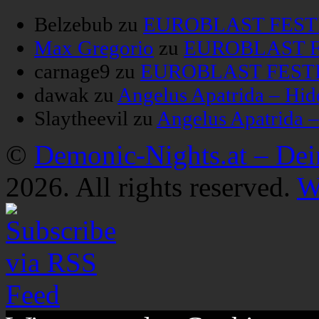
Belzebub
zu
EUROBLAST FESTIV
Max Gregorio
zu
EUROBLAST FE
carnage9
zu
EUROBLAST FESTIV
dawak
zu
Angelus Apatrida – Hid
Slaytheevil
zu
Angelus Apatrida 
©
Demonic-Nights.at – De
2026. All rights reserved.
W