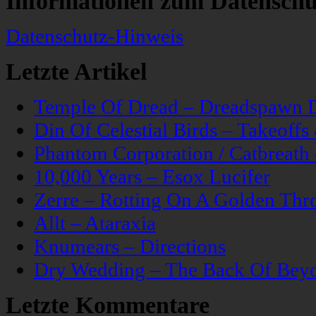
Informationen zum Datenschu
Datenschutz-Hinweis
Letzte Artikel
Temple Of Dread – Dreadspawn 
Din Of Celestial Birds – Takeoff
Phantom Corporation / Catbreat
10,000 Years – Esox Lucifer
Zerre – Rotting On A Golden Thr
Allt – Ataraxia
Knumears – Directions
Dry Wedding – The Back Of Bey
Letzte Kommentare