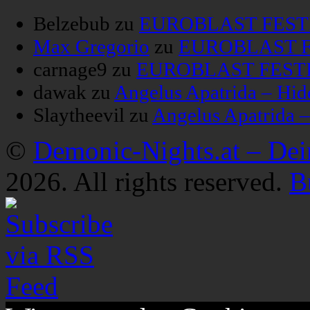
Belzebub
zu
EUROBLAST FESTIV
Max Gregorio
zu
EUROBLAST FE
carnage9
zu
EUROBLAST FESTIV
dawak
zu
Angelus Apatrida – Hid
Slaytheevil
zu
Angelus Apatrida 
©
Demonic-Nights.at – De
2026. All rights reserved.
B