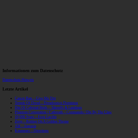
Informationen zum Datenschutz
Datenschutz-Hinweis
Letzte Artikel
Cancer Bats – Give Me Dirt
Temple Of Dread – Dreadspawn Dominion
Din Of Celestial Birds – Takeoffs & Landings
Phantom Corporation / Catbreath – Commando / Die By The Claw
10,000 Years – Esox Lucifer
Zerre – Rotting On A Golden Throne
Allt – Ataraxia
Knumears – Directions