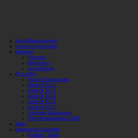
Social Newsstream
Neuerscheinungen
Magazin
Reviews
Interviews
Local Bands
@ Spotify
Neuerscheinungen
Best-Of 2016
Best-Of 2015
Best-Of 2014
Best-Of 2013
Best-Of 2012
Demonic Halloween
Summerpokalypse 2015
Jobs
Impressum / Kontakt
Kontakt / Team