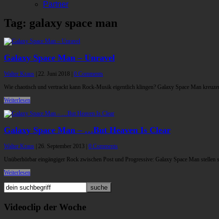
Partner
Tag: galaxy space man
Galaxy Space Man – Unravel
Walter Kraus
|
22. Juni 2018
|
0 Comments
Wie chaotisch und vertrackt kann Rock-Musik eigentlich klingen? Galaxy Space Man kreuze
Weiterlesen
Galaxy Space Man – …But Heaven Is Clear
Walter Kraus
|
26. September 2013
|
0 Comments
Unüberhörbar eingängiger Rock zwischen Post und Progressive: Galaxy Space Man stellen s
Weiterlesen
Videoclip der Woche