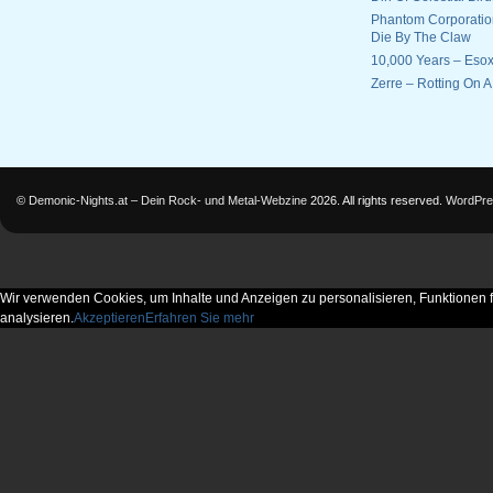
Phantom Corporatio
Die By The Claw
10,000 Years – Esox
Zerre – Rotting On 
©
Demonic-Nights.at – Dein Rock- und Metal-Webzine
2026. All rights reserved.
WordPre
Wir verwenden Cookies, um Inhalte und Anzeigen zu personalisieren, Funktionen f
analysieren.
Akzeptieren
Erfahren Sie mehr