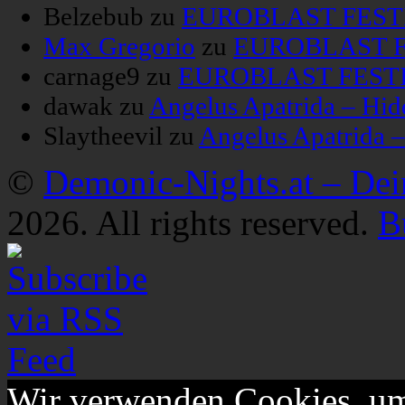
Belzebub
zu
EUROBLAST FESTIV
Max Gregorio
zu
EUROBLAST FE
carnage9
zu
EUROBLAST FESTIV
dawak
zu
Angelus Apatrida – Hid
Slaytheevil
zu
Angelus Apatrida 
©
Demonic-Nights.at – De
2026. All rights reserved.
B
Wir verwenden Cookies, um