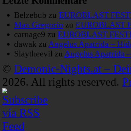
Letzte Kommentare
Belzebub
zu
EUROBLAST FESTIV
Max Gregorio
zu
EUROBLAST FE
carnage9
zu
EUROBLAST FESTIV
dawak
zu
Angelus Apatrida – Hid
Slaytheevil
zu
Angelus Apatrida 
©
Demonic-Nights.at – De
2026. All rights reserved.
P