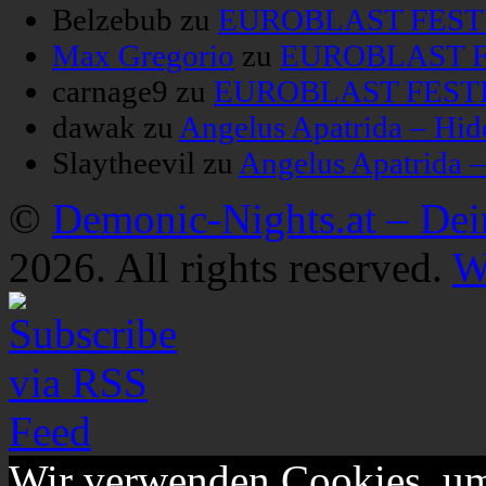
Belzebub
zu
EUROBLAST FESTIV
Max Gregorio
zu
EUROBLAST FE
carnage9
zu
EUROBLAST FESTIV
dawak
zu
Angelus Apatrida – Hid
Slaytheevil
zu
Angelus Apatrida 
©
Demonic-Nights.at – De
2026. All rights reserved.
W
Wir verwenden Cookies, um