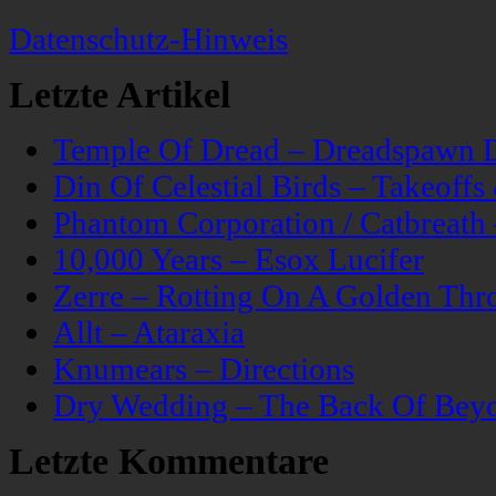
Datenschutz-Hinweis
Letzte Artikel
Temple Of Dread – Dreadspawn 
Din Of Celestial Birds – Takeoff
Phantom Corporation / Catbreat
10,000 Years – Esox Lucifer
Zerre – Rotting On A Golden Thr
Allt – Ataraxia
Knumears – Directions
Dry Wedding – The Back Of Bey
Letzte Kommentare