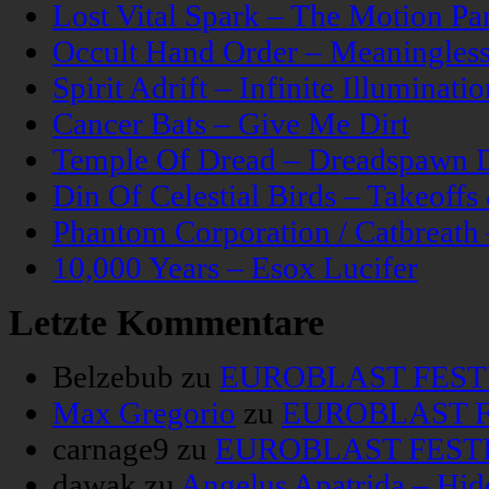
Lost Vital Spark – The Motion Pa
Occult Hand Order – Meaningle
Spirit Adrift – Infinite Illuminatio
Cancer Bats – Give Me Dirt
Temple Of Dread – Dreadspawn 
Din Of Celestial Birds – Takeoff
Phantom Corporation / Catbreat
10,000 Years – Esox Lucifer
Letzte Kommentare
Belzebub
zu
EUROBLAST FESTIV
Max Gregorio
zu
EUROBLAST FE
carnage9
zu
EUROBLAST FESTIV
dawak
zu
Angelus Apatrida – Hid