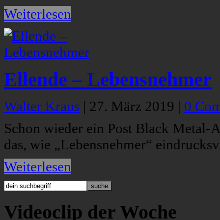
Weiterlesen
Ellende – Lebensnehmer
Walter Kraus
|
27. März 2019
|
0 Co
Schon wieder ein Post Black Metal-Ac
das, wie „Lebensnehmer“ eindrucksvo
Weiterlesen
Videoclip der Woche