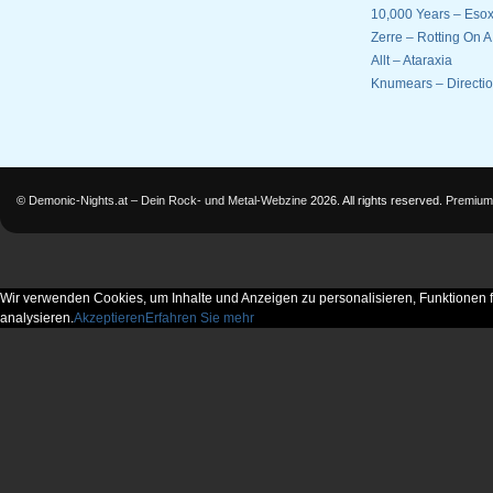
10,000 Years – Esox
Zerre – Rotting On 
Allt – Ataraxia
Knumears – Directi
©
Demonic-Nights.at – Dein Rock- und Metal-Webzine
2026. All rights reserved.
Premium
Wir verwenden Cookies, um Inhalte und Anzeigen zu personalisieren, Funktionen f
analysieren.
Akzeptieren
Erfahren Sie mehr