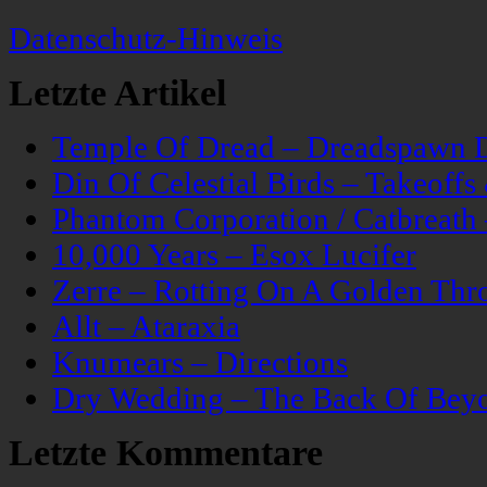
Datenschutz-Hinweis
Letzte Artikel
Temple Of Dread – Dreadspawn 
Din Of Celestial Birds – Takeoff
Phantom Corporation / Catbreat
10,000 Years – Esox Lucifer
Zerre – Rotting On A Golden Thr
Allt – Ataraxia
Knumears – Directions
Dry Wedding – The Back Of Bey
Letzte Kommentare