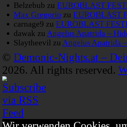
Belzebub
zu
EUROBLAST FESTIV
Max Gregorio
zu
EUROBLAST FE
carnage9
zu
EUROBLAST FESTIV
dawak
zu
Angelus Apatrida – Hid
Slaytheevil
zu
Angelus Apatrida 
©
Demonic-Nights.at – De
2026. All rights reserved.
W
Wir verwenden Cookies, um