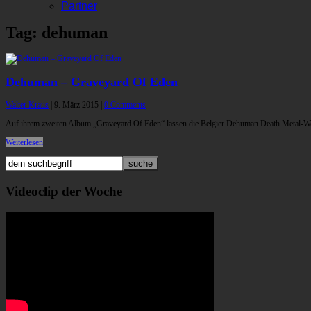
Partner
Tag: dehuman
Dehuman – Graveyard Of Eden
Walter Kraus
|
9. März 2015
|
0 Comments
Auf ihrem zweiten Album „Graveyard Of Eden“ lassen die Belgier Dehuman Death Metal-Welten
Weiterlesen
Videoclip der Woche