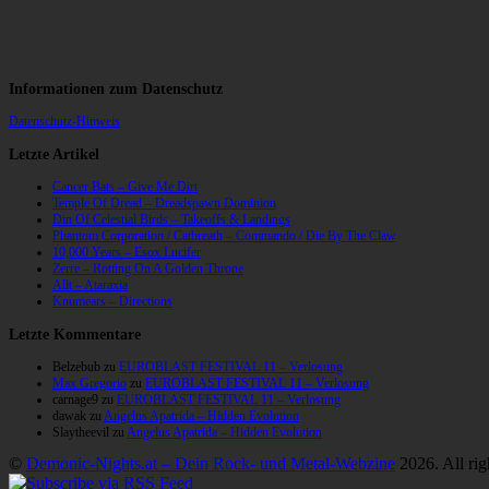
Informationen zum Datenschutz
Datenschutz-Hinweis
Letzte Artikel
Cancer Bats – Give Me Dirt
Temple Of Dread – Dreadspawn Dominion
Din Of Celestial Birds – Takeoffs & Landings
Phantom Corporation / Catbreath – Commando / Die By The Claw
10,000 Years – Esox Lucifer
Zerre – Rotting On A Golden Throne
Allt – Ataraxia
Knumears – Directions
Letzte Kommentare
Belzebub
zu
EUROBLAST FESTIVAL 11 – Verlosung
Max Gregorio
zu
EUROBLAST FESTIVAL 11 – Verlosung
carnage9
zu
EUROBLAST FESTIVAL 11 – Verlosung
dawak
zu
Angelus Apatrida – Hidden Evolution
Slaytheevil
zu
Angelus Apatrida – Hidden Evolution
©
Demonic-Nights.at – Dein Rock- und Metal-Webzine
2026. All rig