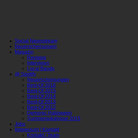
Social Newsstream
Neuerscheinungen
Magazin
Reviews
Interviews
Local Bands
@ Spotify
Neuerscheinungen
Best-Of 2016
Best-Of 2015
Best-Of 2014
Best-Of 2013
Best-Of 2012
Demonic Halloween
Summerpokalypse 2015
Jobs
Impressum / Kontakt
Kontakt / Team