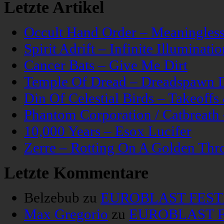
Letzte Artikel
Occult Hand Order – Meaningle
Spirit Adrift – Infinite Illuminatio
Cancer Bats – Give Me Dirt
Temple Of Dread – Dreadspawn 
Din Of Celestial Birds – Takeoff
Phantom Corporation / Catbreat
10,000 Years – Esox Lucifer
Zerre – Rotting On A Golden Thr
Letzte Kommentare
Belzebub
zu
EUROBLAST FESTIV
Max Gregorio
zu
EUROBLAST FE