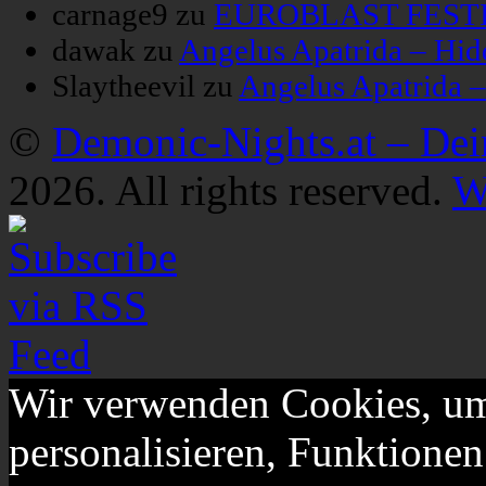
carnage9
zu
EUROBLAST FESTIV
dawak
zu
Angelus Apatrida – Hid
Slaytheevil
zu
Angelus Apatrida 
©
Demonic-Nights.at – De
2026. All rights reserved.
W
Wir verwenden Cookies, um
personalisieren, Funktionen