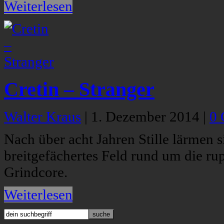
Weiterlesen
Cretin – Stranger
Walter Kraus
|
1. Dezember 2014
|
0
Nach über acht Jahren Stille lärmen s
breitgefächertes Feld rund um die r
Grindcore.
Weiterlesen