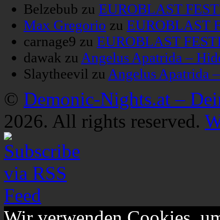
Belzebub
zu
EUROBLAST FESTIV
Max Gregorio
zu
EUROBLAST FE
carnage9
zu
EUROBLAST FESTIV
dawak
zu
Angelus Apatrida – Hid
Slaytheevil
zu
Angelus Apatrida 
©
Demonic-Nights.at – De
2026. All rights reserved.
W
Wir verwenden Cookies, um