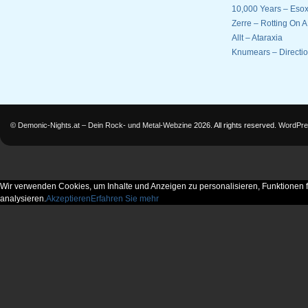
10,000 Years – Esox
Zerre – Rotting On 
Allt – Ataraxia
Knumears – Directi
©
Demonic-Nights.at – Dein Rock- und Metal-Webzine
2026. All rights reserved.
WordPre
Wir verwenden Cookies, um Inhalte und Anzeigen zu personalisieren, Funktionen f
analysieren.
Akzeptieren
Erfahren Sie mehr