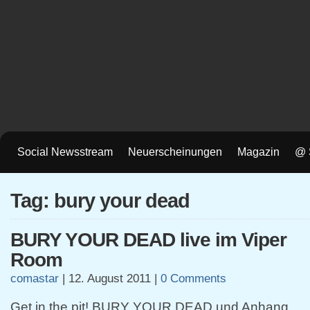
Social Newsstream
Neuerscheinungen
Magazin
@ 
Tag: bury your dead
BURY YOUR DEAD live im Viper
Room
comastar
|
12. August 2011
|
0 Comments
Get in the pit! BURY YOUR DEAD und Anhang