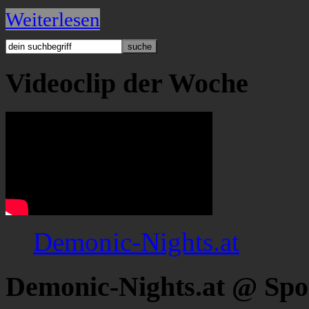
Weiterlesen
Videoclip der Woche
Demonic-Nights.at
Demonic-Nights.at @ Spo