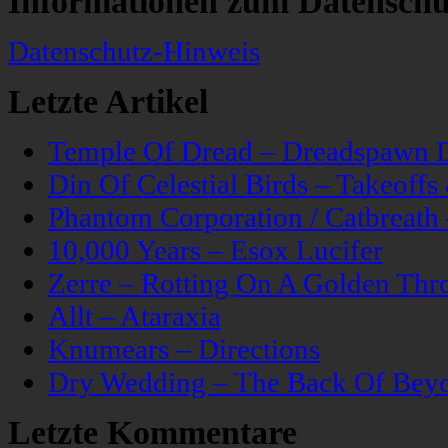
Informationen zum Datenschu
Datenschutz-Hinweis
Letzte Artikel
Temple Of Dread – Dreadspawn 
Din Of Celestial Birds – Takeoff
Phantom Corporation / Catbreat
10,000 Years – Esox Lucifer
Zerre – Rotting On A Golden Thr
Allt – Ataraxia
Knumears – Directions
Dry Wedding – The Back Of Bey
Letzte Kommentare