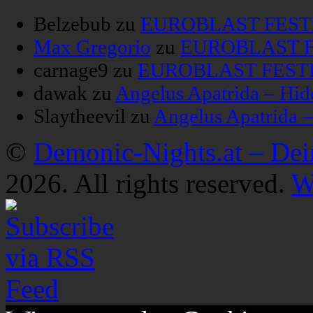
Belzebub
zu
EUROBLAST FESTIV
Max Gregorio
zu
EUROBLAST FE
carnage9
zu
EUROBLAST FESTIV
dawak
zu
Angelus Apatrida – Hid
Slaytheevil
zu
Angelus Apatrida 
©
Demonic-Nights.at – De
2026. All rights reserved.
W